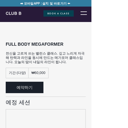
➡️ 모바일APP : 설치 및 바로가기 ⬅️
CLUB B
BOOK A CLASS
FULL BODY MEGAFORMER
전신을 고르게 쓰는 밸런스 클래스. 깊고 느리게 자극
해 탄력과 라인을 동시에 만드는 메가포머 클래스입
니다. 오늘의 땀이 내일의 라인이 됩니다.
60,000
기간 (다양)
기
₩60,000
대
간
한
(
민
국
다
예약하기
원
양
)
예정 세션